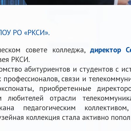
ПОУ РО «РКСИ».
ческом совете колледжа,
директор С
зея РКСИ.
мство абитуриентов и студентов с ис
 профессионалов, связи и телекоммуни
кспонаты, приобретенные директор
м любителей отрасли телекоммуник
ана педагогическим коллективом, 
зейная коллекция стала активно попол