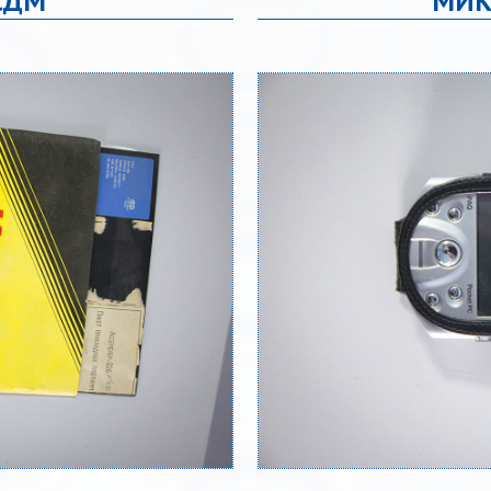
СДМ
МИК