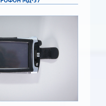
РОФОН МД-57