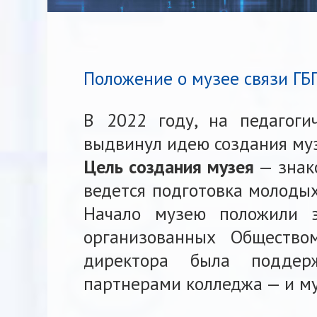
Положение о музее связи ГБ
В 2022 году, на педагоги
выдвинул идею создания му
Цель создания музея
— знако
ведется подготовка молодых
Начало музею положили э
организованных Общество
директора была поддерж
партнерами колледжа — и му