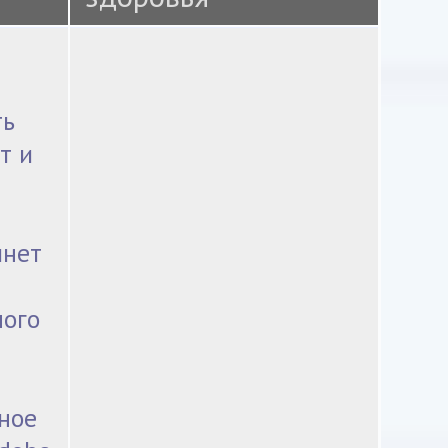
ть
т и
инет
ного
ное