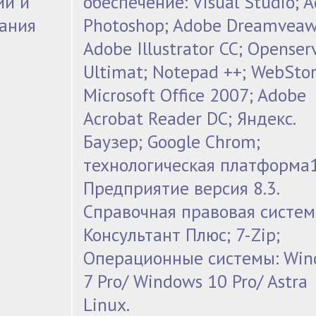
ии и
обеспечение: Visual Studio; 
ания
Photoshop; Adobe Dreamveaw
Adobe Illustrator СС; Openser
Ultimat; Notepad ++; WebSto
Microsoft Office 2007; Adobe
Acrobat Reader DC; Яндекс.
Баузер; Google Chrom;
технологическая платформа1
Предприятие версия 8.3.
Справочная правовая систем
Консультант Плюс; 7-Zip;
Операционные системы: Win
7 Pro/ Windows 10 Pro/ Astra
Linux.