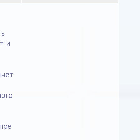
ть
т и
инет
ного
ное