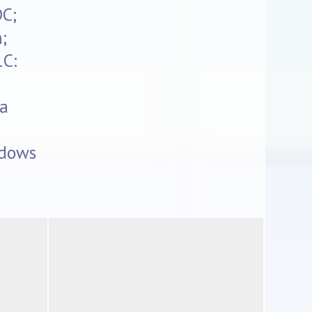
DC;
;
С:
а
dows