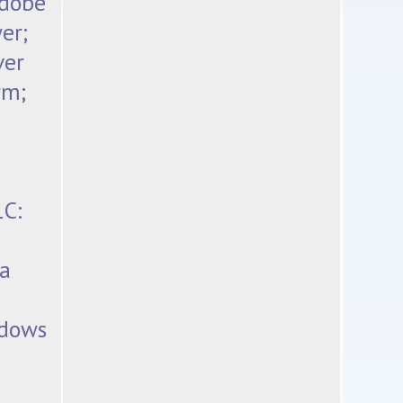
Adobe
er;
ver
rm;
С:
а
dows