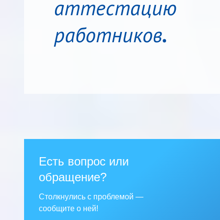
аттестацию 
работников
.
Есть вопрос или
обращение?
Столкнулись с проблемой —
сообщите о ней!