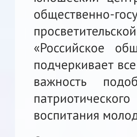
общественно-гос
просветитель
«Российское общ
подчеркивает все
важность подо
патриотического
воспитания моло