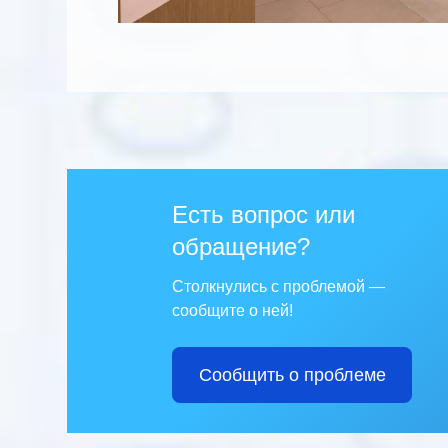
Есть вопрос или
обращение?
Столкнулись с проблемой —
сообщите о ней!
Сообщить о проблеме