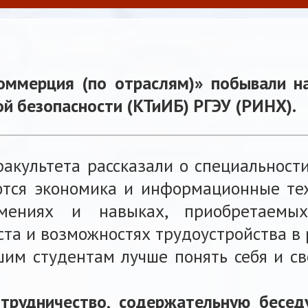
оммерция (по отраслям)» побывали 
й безопасности (КТиИБ) РГЭУ (РИНХ).
акультета рассказали о специальност
аются экономика и информационные тех
умениях и навыках, приобретаемы
ста и возможностях трудоустройства в 
шим студентам лучше понять себя и св
трудничество, содержательную бесе