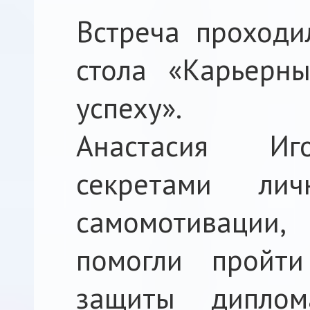
Встреча проходи
стола «Карьерны
успеху».
Анастасия Иг
секретами ли
самомотивации
помогли пройт
защиты дипло