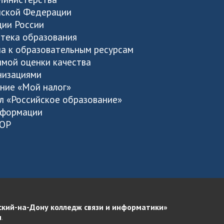
йской Федерации
ции России
тека образования
а к образовательным ресурсам
имой оценки качества
анизациями
ние «Мой налог»
л «Российское образование»
нформации
ЦОР
ский-на-Дону колледж связи и информатики»
и
.