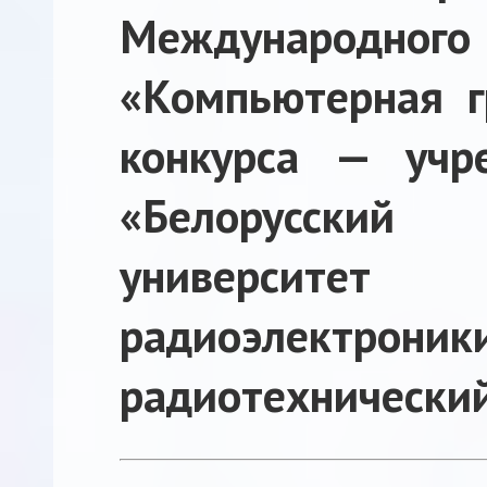
Международног
«Компьютерная г
конкурса — учр
«Белорусский
университет
радиоэлектроник
радиотехнически