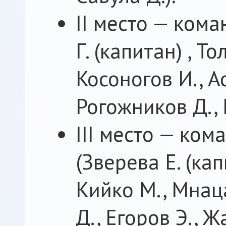
II место — ком
Г. (капитан) , Т
Косоногов И., А
Рогожников Д., 
III место — ко
(Зверева Е. (кап
Кийко М., Мнац
Д., Егоров Э., 