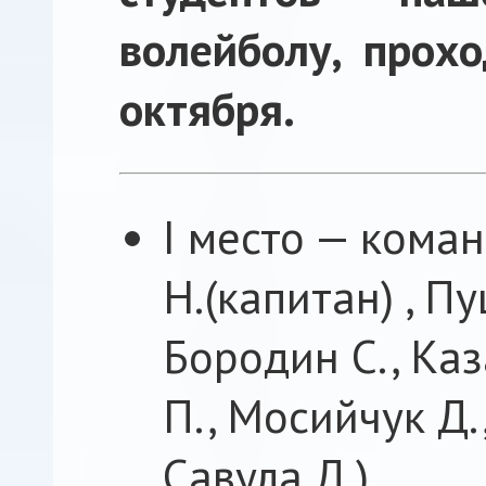
волейболу, прох
октября.
I место — кома
Н.(капитан) , П
Бородин С., Ка
П., Мосийчук Д.,
Савула Д.).