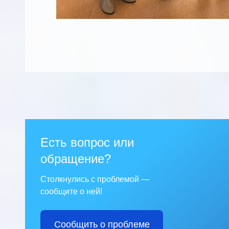
Есть вопрос или
обращение?
Столкнулись с проблемой —
сообщите о ней!
Сообщить о проблеме