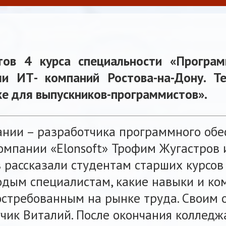
нтов 4 курса специальности «Програ
и ИТ- компаний Ростова-на-Дону. Т
ке для выпускников-программистов».
нии – разработчика программного обе
омпании «Elonsoft» Трофим Жугастров
 рассказали студентам старших курсов 
одым специалистам, какие навыки и к
остребованным на рынке труда. Своим 
чик Виталий. После окончания колледж