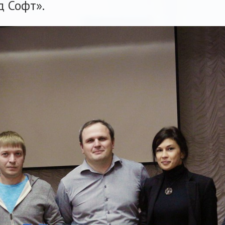
д Софт».