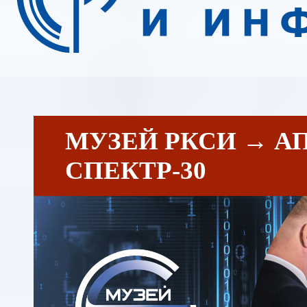
МУЗЕЙ РКСИ → А
СПЕКТР-30