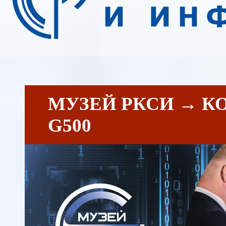
МУЗЕЙ РКСИ → К
G500