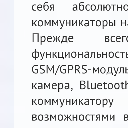
себя абсолют
коммуникаторы на
Прежде все
функциональн
GSM/GPRS-моду
камера, Bluetoot
коммуника
возможностями 